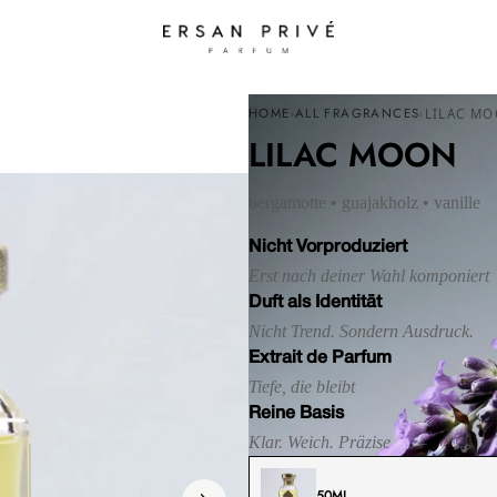
HOME
ALL FRAGRANCES
LILAC M
›
›
LILAC MOON
bergamotte • guajakholz • vanille
Nicht Vorproduziert
Erst nach deiner Wahl komponiert
Duft als Identität
Nicht Trend. Sondern Ausdruck.
Extrait de Parfum
Tiefe, die bleibt
Reine Basis
Klar. Weich. Präzise
50ML