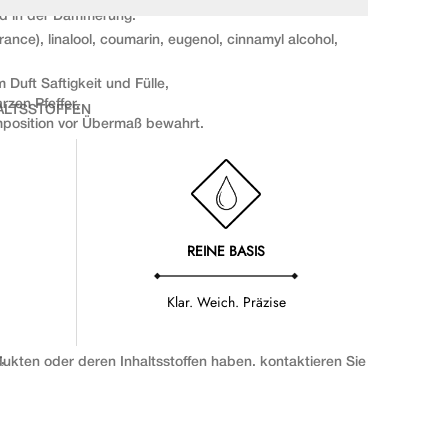
eld in der Dämmerung.
rance), linalool, coumarin, eugenol, cinnamyl alcohol, 
Duft Saftigkeit und Fülle,
zen Pfeffer,
ALTSSTOFFEN
mposition vor Übermaß bewahrt.
e werden regelmäßig aktualisiert und können sich 
n, gesetzlichen Anforderungen oder 
iefe.
end,
REINE BASIS
eder Anwendung die auf der Produktverpackung 
lesse verleihen.
fen. Nur diese ist maßgeblich und verbindlich. So stellen 
he.
Ihren persönlichen Anforderungen und individuellen 
Klar. Weich. Präzise
ion mit Wärme und Beständigkeit.
olz
,
ukten oder deren Inhaltsstoffen haben, kontaktieren Sie 
it schenken.