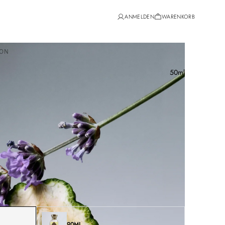
ANMELDEN
WARENKORB
OON
50ml
90ML